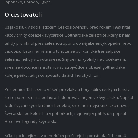
Japonsko, Borneo, Egypt
O cestovateli
Už jako kluk v socialistickém Československu před rokem 1989 hltal
každý zrnitý obrázek švýcarské Gotthardské železnice, který k nám
tehdy proniknul přes železnou oponu do nějaké encyklopedie nebo
časopisu. Léta marně snil o tom, že se po ikonické transalpské
železnici někdy v životě sveze. Sny se mu vyplnily nad očekávání:
svezl se dokonce i na stanovišti strojvůdce a obešel gotthardské
koleje pěšky, tak jako spoustu dalších horských túr.
Posledních 15 let svou vášeň pro vlaky a hory sdílí s českými turisty,
které po železnici a po horách doprovází nejen ve Švýcarsku. Napsal
řadu švýcarských knižních bedekrů, svoji nejmilejší knížečku nazval
Švýcarsko po kolejích a v pohorkách, nejnověji v příbězích popsal
Hotelové legendy Švýcarska.
Ačkoli po kolejích a v pohorkách prošmejdil spoustu dalších koutů