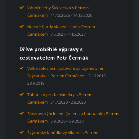
Vánoční trhy Švýcarska s Petrem
Čermákem
11.12.2026 - 14.12.2026
Norské fjordy vlakem i lodí s Petrem
Čermákem
7.5.2027 - 14.5.2027
Dříve proběhlé výpravy s
cestovatelem Petr Čermák
Velké železniční putování za tajemstvími
Švýcarska s Petrem Čermákem
21.9.2019 -
28.9.2019
Táborsko pro fajnšmekry s Petrem
Čermákem
31.7.2020 - 2.8.2020
Slavkovským lesem (nejen za houbami) s Petrem
Čermákem
3.9.2020 - 6.9.2020
Švýcarský lahůdkový víkend s Petrem