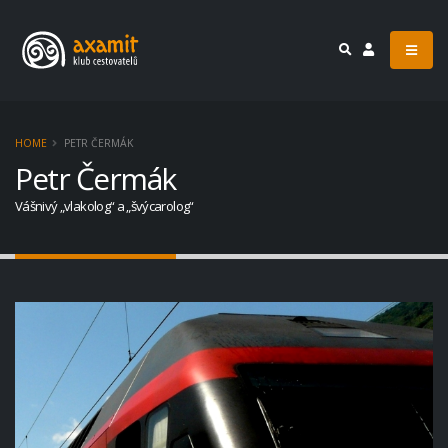
HOME
PETR ČERMÁK
Petr Čermák
Vášnivý „vlakolog“ a „švýcarolog“