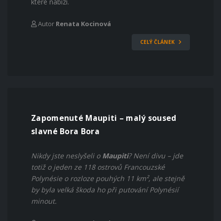
které nabízí.
Autor
Renata Kocinová
CELÝ ČLÁNEK
Zapomenuté Maupiti – malý soused
slavné Bora Bora
Nikdy jste neslyšeli o
Maupiti
? Není divu – jde
totiž o jeden ze 118 ostrovů Francouzské
Polynésie o rozloze pouhých 11 km², ale stejně
by byla velká škoda ho při putování Polynésií
minout.