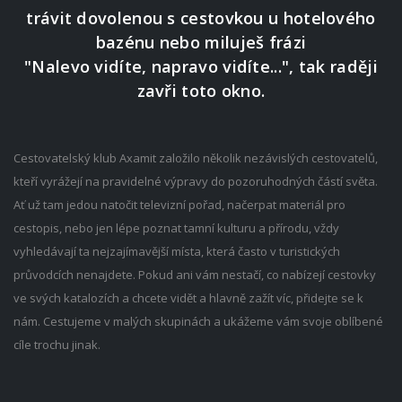
trávit dovolenou s cestovkou u hotelového
bazénu nebo miluješ frázi
"Nalevo vidíte, napravo vidíte...", tak raději
zavři toto okno.
Cestovatelský klub Axamit založilo několik nezávislých cestovatelů,
kteří vyrážejí na pravidelné výpravy do pozoruhodných částí světa.
Ať už tam jedou natočit televizní pořad, načerpat materiál pro
cestopis, nebo jen lépe poznat tamní kulturu a přírodu, vždy
vyhledávají ta nejzajímavější místa, která často v turistických
průvodcích nenajdete. Pokud ani vám nestačí, co nabízejí cestovky
ve svých katalozích a chcete vidět a hlavně zažít víc, přidejte se k
nám. Cestujeme v malých skupinách a ukážeme vám svoje oblíbené
cíle trochu jinak.