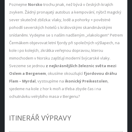
Poznejme
Norsko
trochu jinak, než bývá v českých krajích
zvykem. Žádný pronajatý autobus a kempování, nýbrž magický
sever skutečně zblízka: vlaky, lodě a pohorky + pověstné
pohodlí severských hotelů s královskými skandinávskými
snídaněmi. Vydejme se s naším nadšeným „vlakologem“ Petrem
Čermákem objevovat letní fjordy při společných výšlapech, na
kole i po kolejích, zkrátka veřejnou dopravou, kterou
mimochodem v Norsku zajišťují moderní švýcarské vlaky.
Svezeme se jednou
z nejkrásnějších železnic světa mezi
Oslem a Bergenem
, okusíme okouzlující
fjordovou dráhu
Flam – Myrdal
, vystoupíme na
ikonický Preikestolen
,
sjedeme na kole z hor k moři a třeba zbyde čas i na
ochutnávku velrybího masa v Bergenu?
ITINERÁŘ VÝPRAVY