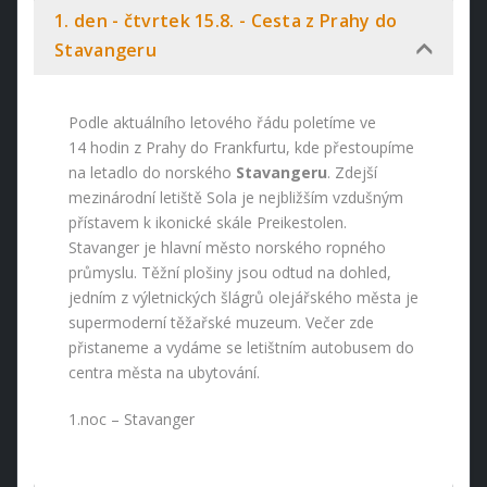
1. den - čtvrtek 15.8. - Cesta z Prahy do
Stavangeru
Podle aktuálního letového řádu poletíme ve
14 hodin z Prahy do Frankfurtu, kde přestoupíme
na letadlo do norského
Stavangeru
. Zdejší
mezinárodní letiště Sola je nejbližším vzdušným
přístavem k ikonické skále Preikestolen.
Stavanger je hlavní město norského ropného
průmyslu. Těžní plošiny jsou odtud na dohled,
jedním z výletnických šlágrů olejářského města je
supermoderní těžařské muzeum. Večer zde
přistaneme a vydáme se letištním autobusem do
centra města na ubytování.
1.noc – Stavanger