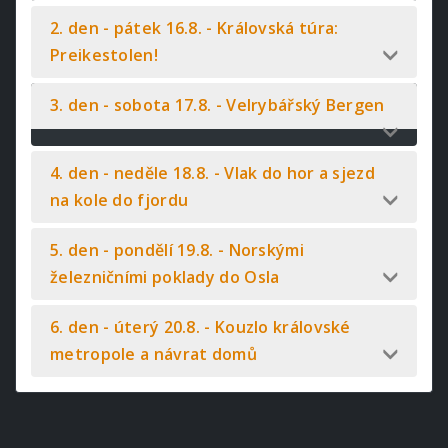
2. den - pátek 16.8. - Královská túra:
Preikestolen!
3. den - sobota 17.8. - Velrybářský Bergen
4. den - neděle 18.8. - Vlak do hor a sjezd
na kole do fjordu
5. den - pondělí 19.8. - Norskými
železničními poklady do Osla
6. den - úterý 20.8. - Kouzlo královské
metropole a návrat domů