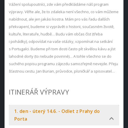
Vážení spolupoutníci, zde vám předkládáme náš program
výpravy. Věřte ale, že to zdaleka není všechno, co vám můžeme
nabídnout, ale jen jakási kostra. Mám pro vás řadu dalších
překvapení, budeme si vyprávět o historii, současném životě,
kultuře, literatuře, hudbě… Budu vám občas číst (třeba
i pohádky), odpovídat na vaše otázky, vzpomínat na setkání
s Portugalci. Budeme při tom dosti často pít skvělou kávu a jíst
lahodné dorty (to nebude povinné)… A tohle všechno se do
suchého popisu programu zájezdu samozřejmě nevejde. Přeju
šťastnou cestu. Jan Burian, průvodce, písničkář a spisovatel…
ITINERÁŘ VÝPRAVY
1. den - úterý 14.6. - Odlet z Prahy do
Porta