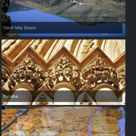
Údolí řeky Douro
Batalha