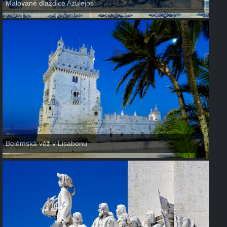
Malované dlaždice Azulejos
Belémská věž v Lisabonu