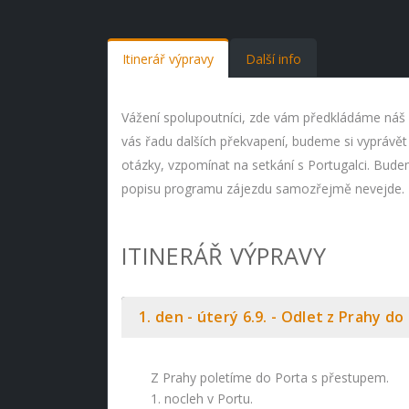
Itinerář výpravy
Další info
Vážení spolupoutníci, zde vám předkládáme náš 
vás řadu dalších překvapení, budeme si vyprávět 
otázky, vzpomínat na setkání s Portugalci. Bude
popisu programu zájezdu samozřejmě nevejde. Př
ITINERÁŘ VÝPRAVY
1. den - úterý 6.9. - Odlet z Prahy do
Z Prahy poletíme do Porta s přestupem.
1. nocleh v Portu.