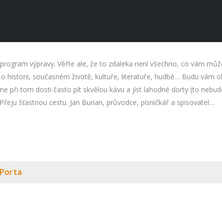
program výpravy. Věřte ale, že to zdaleka není všechno, co vám můž
o historii, současném životě, kultuře, literatuře, hudbě… Budu vám o
me při tom dosti často pít skvělou kávu a jíst lahodné dorty (to neb
eju šťastnou cestu. Jan Burian, průvodce, písničkář a spisovatel…
 Porta