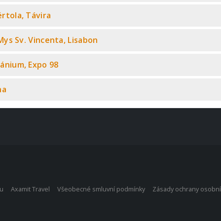
értola, Távira
, Mys Sv. Vincenta, Lisabon
eánium, Expo 98
ha
bu
Axamit Travel
Všeobecné smluvní podmínky
Zásady ochrany osobní