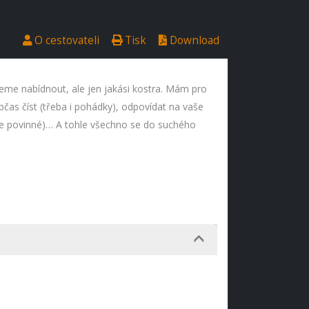
O cestovateli
Tisk
Download
eme nabídnout, ale jen jakási kostra. Mám pro
bčas číst (třeba i pohádky), odpovídat na vaše
ude povinné)… A tohle všechno se do suchého