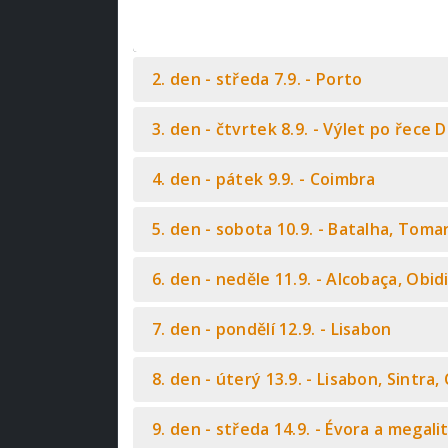
2. den - středa 7.9. - Porto
3. den - čtvrtek 8.9. - Výlet po řece
4. den - pátek 9.9. - Coimbra
5. den - sobota 10.9. - Batalha, Toma
6. den - neděle 11.9. - Alcobaça, Obid
7. den - pondělí 12.9. - Lisabon
8. den - úterý 13.9. - Lisabon, Sintra
9. den - středa 14.9. - Évora a megal