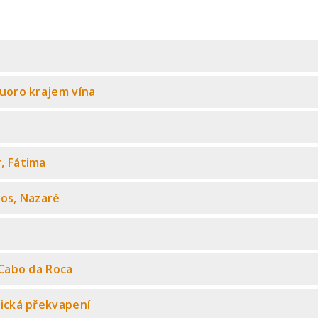
 Duoro krajem vína
r, Fátima
ios, Nazaré
, Cabo da Roca
itická překvapení