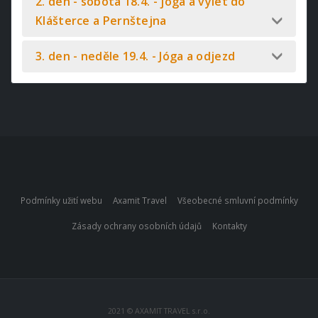
2. den - sobota 18.4. - jóga a výlet do
Klášterce a Pernštejna
3. den - neděle 19.4. - Jóga a odjezd
Podmínky užití webu
Axamit Travel
Všeobecné smluvní podmínky
Zásady ochrany osobních údajů
Kontakty
2021 © AXAMIT TRAVEL s.r.o.