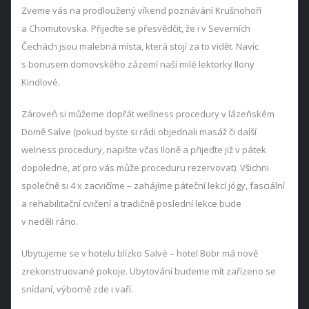
Zveme vás na prodloužený víkend poznávání Krušnohoří
a Chomutovska. Přijeďte se přesvědčit, že i v Severních
Čechách jsou malebná místa, která stojí za to vidět. Navíc
s bonusem domovského zázemí naší milé lektorky Ilony
Kindlové.
Zároveň si můžeme dopřát wellness procedury v lázeňském
Domě Salve (pokud byste si rádi objednali masáž či další
welness procedury, napište včas Iloně a přijeďte již v pátek
dopoledne, ať pro vás může proceduru rezervovat). Všichni
společně si 4 x zacvičíme – zahájíme páteční lekcí jógy, fasciální
a rehabilitační cvičení a tradičně poslední lekce bude
v neděli ráno.
Ubytujeme se v hotelu blízko Salvé – hotel Bobr má nově
zrekonstruované pokoje. Ubytování budeme mít zařízeno se
snídaní, výborně zde i vaří.