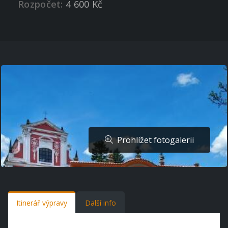
Rozpočet:
4 600 Kč
Prohlížet fotogalerii
Itinerář výpravy
Další info