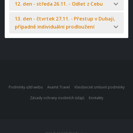
12. den - středa 26.11. - Odlet z Cebu
13. den - čtvrtek 27.11. - Přestup v Dubaji,
případně individuální prodloužení
Podmínky užití webu
Axamit Travel
Všeobecné smluvní podmínky
Zásady ochrany osobních údajů
Kontakty