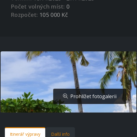
Počet volných míst:
0
Rozpočet:
105 000 Kč
Prohlížet fotogalerii
Itinerář výpravy
Další info