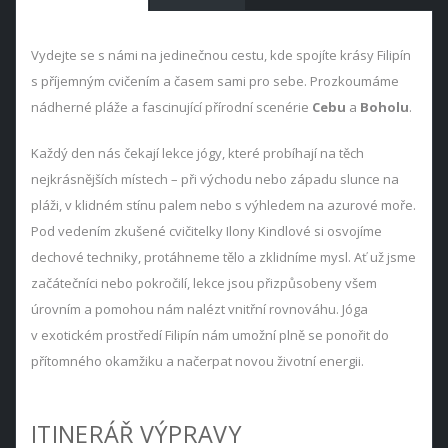
Vydejte se s námi na jedinečnou cestu, kde spojíte krásy Filipín
s příjemným cvičením a časem sami pro sebe. Prozkoumáme
nádherné pláže a fascinující přírodní scenérie
Cebu
a
Boholu
.
Každý den nás čekají lekce jógy, které probíhají na těch
nejkrásnějších místech – při východu nebo západu slunce na
pláži, v klidném stínu palem nebo s výhledem na azurové moře.
Pod vedením zkušené cvičitelky Ilony Kindlové si osvojíme
dechové techniky, protáhneme tělo a zklidníme mysl. Ať už jsme
začátečníci nebo pokročilí, lekce jsou přizpůsobeny všem
úrovním a pomohou nám nalézt vnitřní rovnováhu. Jóga
v exotickém prostředí Filipín nám umožní plně se ponořit do
přítomného okamžiku a načerpat novou životní energii.
ITINERÁŘ VÝPRAVY