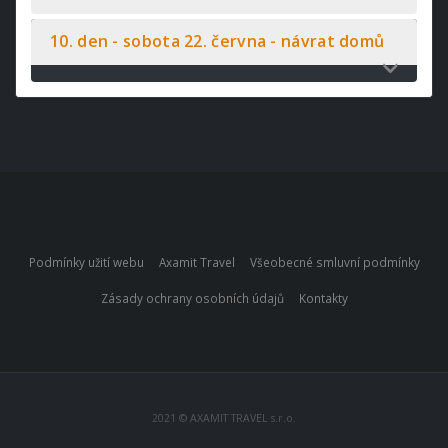
10. den - sobota 22. června - návrat domů
Podmínky užití webu
Axamit Travel
Všeobecné smluvní podmínky
Zásady ochrany osobních údajů
Kontakty
2021 © AXAMIT TRAVEL s.r.o.