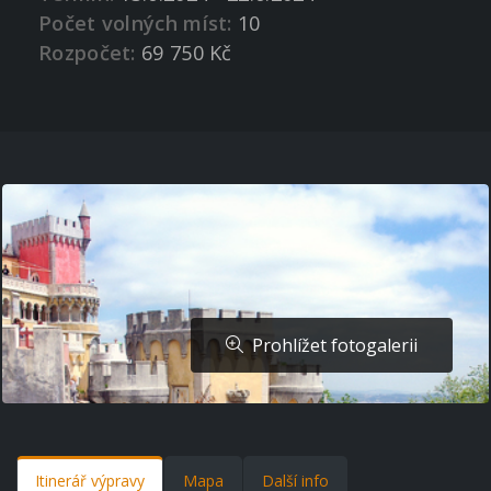
Počet volných míst:
10
Rozpočet:
69 750 Kč
Prohlížet fotogalerii
Itinerář výpravy
Mapa
Další info