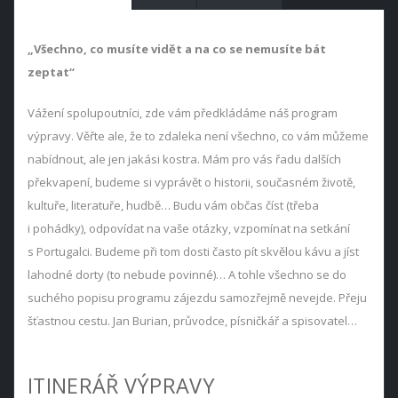
„Všechno, co musíte vidět a na co se nemusíte bát
zeptat“
Vážení spolupoutníci, zde vám předkládáme náš program
výpravy. Věřte ale, že to zdaleka není všechno, co vám můžeme
nabídnout, ale jen jakási kostra. Mám pro vás řadu dalších
překvapení, budeme si vyprávět o historii, současném životě,
kultuře, literatuře, hudbě… Budu vám občas číst (třeba
i pohádky), odpovídat na vaše otázky, vzpomínat na setkání
s Portugalci. Budeme při tom dosti často pít skvělou kávu a jíst
lahodné dorty (to nebude povinné)… A tohle všechno se do
suchého popisu programu zájezdu samozřejmě nevejde. Přeju
šťastnou cestu. Jan Burian, průvodce, písničkář a spisovatel…
ITINERÁŘ VÝPRAVY