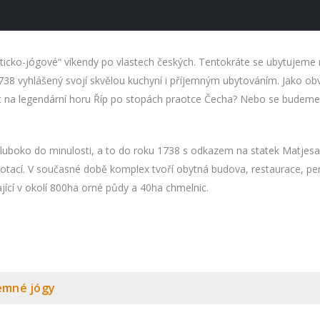
isticko-jógové“ víkendy po vlastech českých. Tentokráte se ubytujeme
 1738 vyhlášený svojí skvělou kuchyní i příjemným ubytováním. Jako 
ézt na legendární horu Říp po stopách praotce Čecha? Nebo se budeme
uboko do minulosti, a to do roku 1738 s odkazem na statek Matjesa
 dotací. V současné době komplex tvoří obytná budova, restaurace, 
jící v okolí 800ha orné půdy a 40ha chmelnic.
jemné jógy