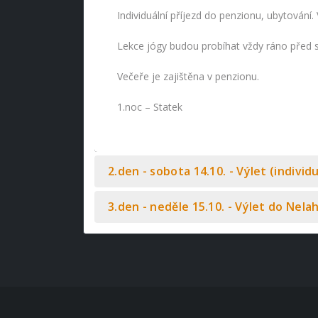
Individuální příjezd do penzionu, ubytování
Lekce jógy budou probíhat vždy ráno před sn
Večeře je zajištěna v penzionu.
1.noc – Statek
2.den - sobota 14.10. - Výlet (individ
3.den - neděle 15.10. - Výlet do Nel