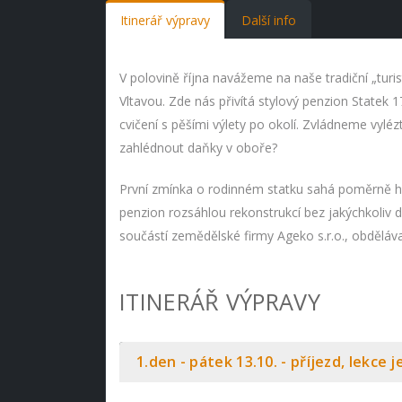
Itinerář výpravy
Další info
V polovině října navážeme na naše tradiční „tur
Vltavou. Zde nás přivítá stylový penzion Statek
cvičení s pěšími výlety po okolí. Zvládneme vyl
zahlédnout daňky v oboře?
První zmínka o rodinném statku sahá poměrně hl
penzion rozsáhlou rekonstrukcí bez jakýchkoliv
součástí zemědělské firmy Ageko s.r.o., obděláva
ITINERÁŘ VÝPRAVY
1.den - pátek 13.10. - příjezd, lekce 