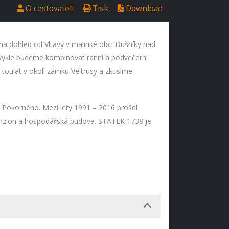
O cestovateli
Tisk
Download
 na dohled od Vltavy v malinké obci Dušníky nad
obvykle budeme kombinovat ranní a podvečerní
 toulat v okolí zámku Veltrusy a zkusíme
 Pokorného. Mezi lety 1991 – 2016 prošel
penzion a hospodářská budova. STATEK 1738 je