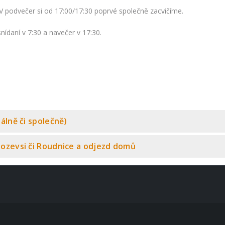
. V podvečer si od 17:00/17:30 poprvé společně zacvičíme.
ídaní v 7:30 a navečer v 17:30.
uálně či společně)
ahozevsi či Roudnice a odjezd domů