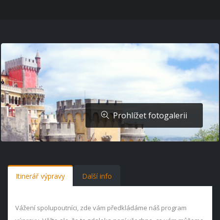
Prohlížet fotogalerii
Itinerář výpravy
Další info
Vážení spolupoutníci, zde vám předkládáme náš program