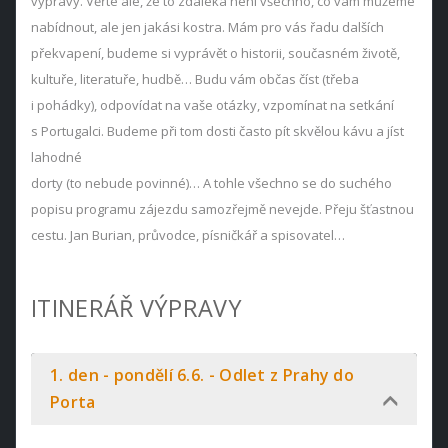
výpravy. Věřte ale, že to zdaleka není všechno, co vám můžeme
nabídnout, ale jen jakási kostra. Mám pro vás řadu dalších
překvapení, budeme si vyprávět o historii, současném životě,
kultuře, literatuře, hudbě… Budu vám občas číst (třeba
i pohádky), odpovídat na vaše otázky, vzpomínat na setkání
s Portugalci. Budeme při tom dosti často pít skvělou kávu a jíst
lahodné
dorty (to nebude povinné)… A tohle všechno se do suchého
popisu programu zájezdu samozřejmě nevejde. Přeju šťastnou
cestu. Jan Burian, průvodce, písničkář a spisovatel…
ITINERÁŘ VÝPRAVY
1. den - pondělí 6.6. - Odlet z Prahy do
Porta