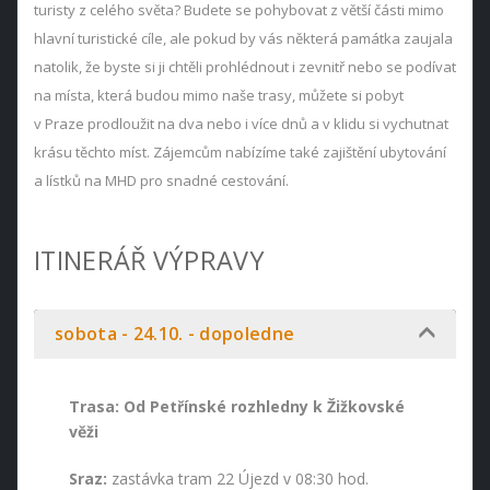
turisty z celého světa? Budete se pohybovat z větší části mimo
hlavní turistické cíle, ale pokud by vás některá památka zaujala
natolik, že byste si ji chtěli prohlédnout i zevnitř nebo se podívat
na místa, která budou mimo naše trasy, můžete si pobyt
v Praze prodloužit na dva nebo i více dnů a v klidu si vychutnat
krásu těchto míst. Zájemcům nabízíme také zajištění ubytování
a lístků na MHD pro snadné cestování.
ITINERÁŘ VÝPRAVY
sobota - 24.10. - dopoledne
Trasa: Od Petřínské rozhledny k Žižkovské
věži
Sraz:
zastávka tram 22 Újezd v 08:30 hod.