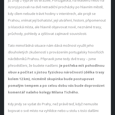
již znají z výprav do Brazílie, Portugalska, na Madeiru nebo na
Azory) pozvali na dvě netradiční procházky po hlavním městě,
kdy cílem nebude trávit hodiny v interiérech, ale projít se
Prahou, vnímat její bohatství, její utváření, historii, připomenout
si klasická místa, ale hlavně objevovat nové, neznámé trasy,
průchody, pohledy a zjišťovat zajímavé souvislosti.
Tato mimořádná situace nám dává možnost využít jeho
dlouholetých zkušeností s provázením portugalsky hovořících
návštěvníků Prahou. Připravili jsme tedy dvě trasy – jsme
přesvědčeni, že budete nadšeni.
Je potřeba mít pohodlnou
obuv a počítat s jistou fyzickou náročností (délka trasy
kolem 12 km), nicméně skupinka bude postupovat
pomalým tempem a po celou dobu vás bude doprovázet
komentář našeho kolegy Milana Tichého.
Kdy jindy se vydat do Prahy, než právě teď, když nemusíte
bojovat o své místo na vyhlídce nebo u stolu s tisíci dalšími