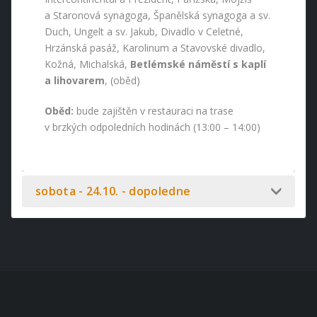
a Staronová synagoga, Španělská synagoga a sv.
Duch, Ungelt a sv. Jakub, Divadlo v Celetné,
Hrzánská pasáž, Karolinum a Stavovské divadlo,
Kožná, Michalská,
Betlémské náměstí s kaplí
a lihovarem
, (oběd)
Oběd:
bude zajištěn v restauraci na trase
v brzkých odpoledních hodinách (13:00 – 14:00)
sobota - 24.10. - dopoledne