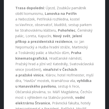
Trasa dopolední:
Újezd, Zoubkův památník
obětí komunismu,
Lanovka na Petřín
a Nebozízek, Petřínská rozhledna, kostel
sv.Vavřince, observatoř, bludiště, sestup parkem
ke Strahovskému klášteru,
Pohořelec
, Černínský
palác, Loreta, Kapucíni,
Nový svět
,
Jelení
příkop a prezidentská rezidence
, sv. Jan
Nepomucký a Hudba hradní stráže, Martinický
a Toskánský palác a Muchův dům,
Praha
kinematografická
, Hradčanské náměstí,
Pražský hrad a jižní vež Katedrály, Svatováclavská
vinice (osvěžení),
vinařství v Čechách
a pražské vinice
, Klárov, hotel Hofmeister, myší
díra, “Havlův“ mostek, Kramářova vila,
vyhlídka
u Hanavského pavilonu
, sestup k řece,
Občanská plovárna, sv. Máří Magdalena, Čechův
most s výhledem na Stalinův pomník,
vodní
elektrárnu Štvanice
, Právnická fakulta, hotely
Intercontinental a Prezident, Pařížská, Mojžíš