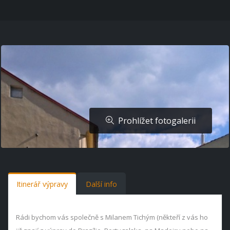
Prohlížet fotogalerii
Itinerář výpravy
Další info
Rádi bychom vás společně s Milanem Tichým (někteří z vás ho