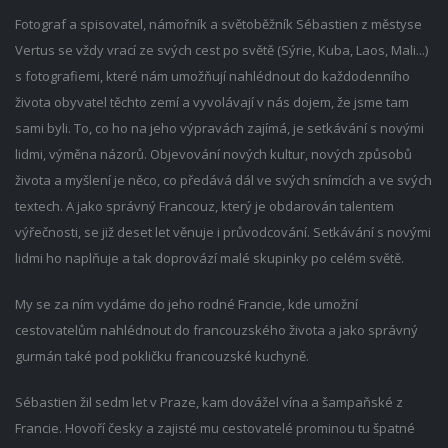
Fotograf a spisovatel, námořník a světoběžník Sébastien z městyse
Vertus se vždy vrací ze svých cest po světě (Sýrie, Kuba, Laos, Mali...)
s fotografiemi, které nám umožňují nahlédnout do každodenního
života obyvatel těchto zemí a vyvolávají v nás dojem, že jsme tam
sami byli. To, co ho na jeho výpravách zajímá, je setkávání s novými
lidmi, výměna názorů. Objevování nových kultur, nových způsobů
života a myšlení je něco, co předává dál ve svých snímcích a ve svých
textech. A jako správný Francouz, který je obdarován talentem
výřečnosti, se již deset let věnuje i průvodcování. Setkávání s novými
lidmi ho naplňuje a tak doprovází malé skupinky po celém světě.
My se za ním vydáme do jeho rodné Francie, kde umožní
cestovatelům nahlédnout do francouzského života a jako správný
gurmán také pod pokličku francouzské kuchyně.
Sébastien žil sedm let v Praze, kam dovážel vína a šampaňské z
Francie. Hovoří česky a zajisté mu cestovatelé prominou tu špatné