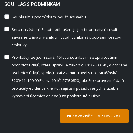
SOUHLAS S PODMÍNKAMI
Souhlasím s podmínkami používání webu
Beru na vědomí, že toto přihlášení je jen informativní, nikoli
závazné. Závazný smluvní vztah vzniká až podpisem cestovní
smlouvy.
Prohlašuji, že jsem starší 16 let a souhlasím se zpracováním
osobních údajů, které upravuje zákon č. 101/2000 Sb., o ochraně
osobních údajů, společností Axamit Travel s.r.o., Strašínská
3205/11, 100 00 Praha 10, IČ: 27630820, jakožto správcem údajů,
pro účely evidence klientù, zajištění požadovaných služeb a
vystavení účetních dokladů za poskytnuté služby.