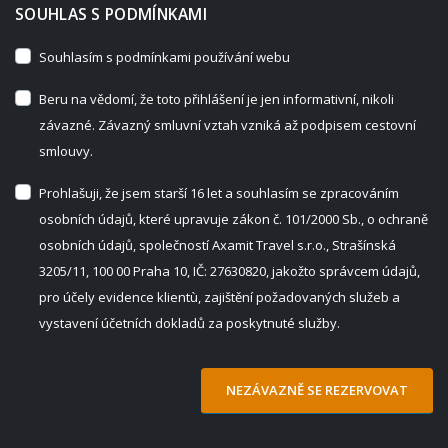
SOUHLAS S PODMÍNKAMI
Souhlasím s podmínkami používání webu
Beru na vědomí, že toto přihlášení je jen informativní, nikoli
závazné. Závazný smluvní vztah vzniká až podpisem cestovní
smlouvy.
Prohlašuji, že jsem starší 16 let a souhlasím se zpracováním
osobních údajů, které upravuje zákon č. 101/2000 Sb., o ochraně
osobních údajů, společností Axamit Travel s.r.o., Strašínská
3205/11, 100 00 Praha 10, IČ: 27630820, jakožto správcem údajů,
pro účely evidence klientù, zajištění požadovaných služeb a
vystavení účetních dokladů za poskytnuté služby.