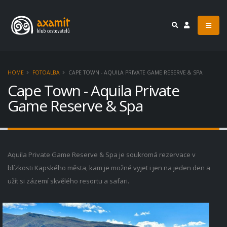
HOME
FOTOALBA
CAPE TOWN - AQUILA PRIVATE GAME RESERVE & SPA
Cape Town - Aquila Private
Game Reserve & Spa
Aquila Private Game Reserve & Spa je soukromá rezervace v
blízkosti Kapského města, kam je možné vyjet i jen na jeden den a
užít si zázemí skvělého resortu a safari.