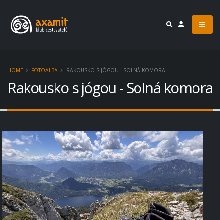
HOME
FOTOALBA
RAKOUSKO S JÓGOU - SOLNÁ KOMORA
Rakousko s jógou - Solná komora