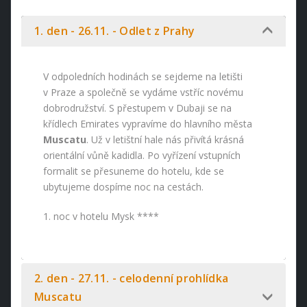
1. den - 26.11. - Odlet z Prahy
V odpoledních hodinách se sejdeme na letišti
v Praze a společně se vydáme vstříc novému
dobrodružství. S přestupem v Dubaji se na
křídlech Emirates vypravíme do hlavního města
Muscatu
. Už v letištní hale nás přivítá krásná
orientální vůně kadidla. Po vyřízení vstupních
formalit se přesuneme do hotelu, kde se
ubytujeme dospíme noc na cestách.
1. noc v hotelu Mysk ****
2. den - 27.11. - celodenní prohlídka
Muscatu