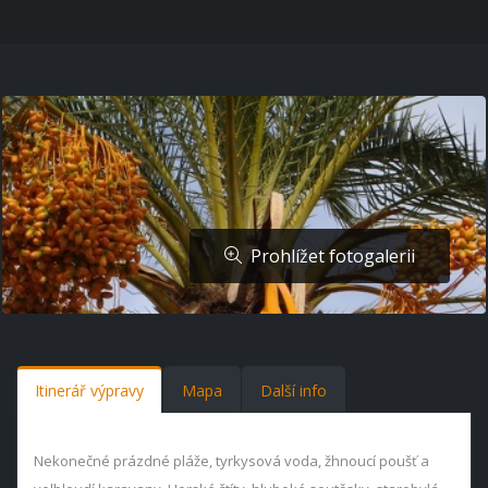
Prohlížet fotogalerii
Itinerář výpravy
Mapa
Další info
Nekonečné prázdné pláže, tyrkysová voda, žhnoucí poušť a