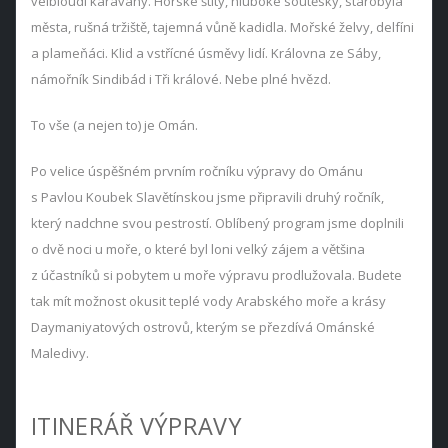
velbloudí karavany. Horské štíty, hluboké soutěsky, starobylá
města, rušná tržiště, tajemná vůně kadidla. Mořské želvy, delfíni
a plameňáci. Klid a vstřícné úsměvy lidí. Královna ze Sáby,
námořník Sindibád i Tři králové. Nebe plné hvězd.
To vše (a nejen to) je Omán.
Po velice úspěšném prvním ročníku výpravy do Ománu
s Pavlou Koubek Slavětínskou jsme připravili druhý ročník,
který nadchne svou pestrostí. Oblíbený program jsme doplnili
o dvě noci u moře, o které byl loni velký zájem a většina
z účastníků si pobytem u moře výpravu prodlužovala. Budete
tak mít možnost okusit teplé vody Arabského moře a krásy
Daymaniyatových ostrovů, kterým se přezdívá Ománské
Maledivy.
ITINERÁŘ VÝPRAVY