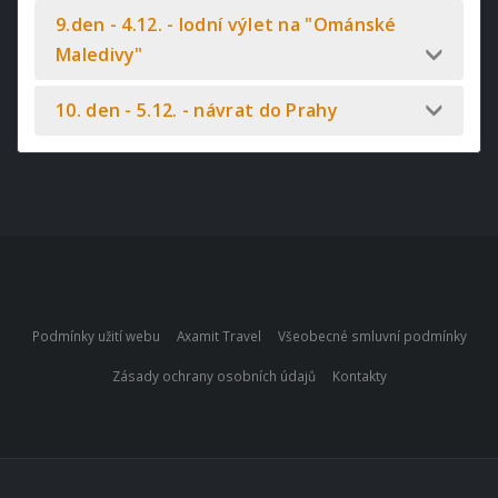
9.den - 4.12. - lodní výlet na "Ománské
Maledivy"
10. den - 5.12. - návrat do Prahy
Podmínky užití webu
Axamit Travel
Všeobecné smluvní podmínky
Zásady ochrany osobních údajů
Kontakty