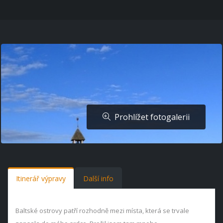
Prohlížet fotogalerii
Itinerář výpravy
Další info
Baltské ostrovy patří rozhodně mezi místa, která se trvale