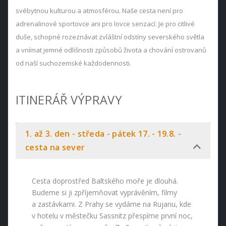
svébytnou kulturou a atmosférou. Naše cesta není pro
adrenalinové sportovce ani pro lovce senzací. Je pro citlivé
duše, schopné rozeznávat zvláštní odstíny severského světla
a vnímat jemné odlišnosti způsobů života a chování ostrovanů
od naší suchozemské každodennosti.
ITINERÁŘ VÝPRAVY
1. až 3. den - středa - pátek 17. - 19.8. -
cesta na sever
Cesta doprostřed Baltského moře je dlouhá.
Budeme si ji zpříjemňovat vyprávěním, filmy
a zastávkami. Z Prahy se vydáme na Rujanu, kde
v hotelu v městečku Sassnitz přespíme první noc,