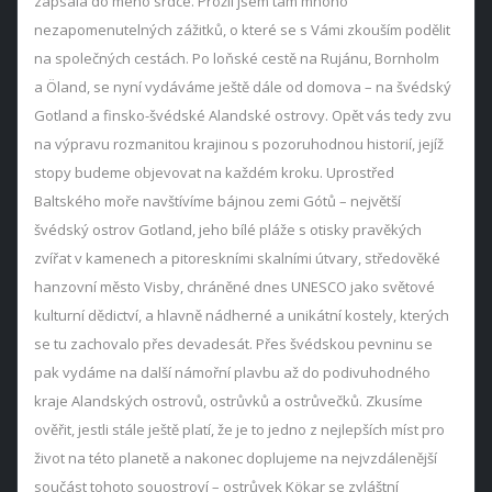
zapsala do mého srdce. Prožil jsem tam mnoho
nezapomenutelných zážitků, o které se s Vámi zkouším podělit
na společných cestách. Po loňské cestě na Rujánu, Bornholm
a Öland, se nyní vydáváme ještě dále od domova – na švédský
Gotland a finsko-švédské Alandské ostrovy. Opět vás tedy zvu
na výpravu rozmanitou krajinou s pozoruhodnou historií, jejíž
stopy budeme objevovat na každém kroku. Uprostřed
Baltského moře navštívíme bájnou zemi Gótů – největší
švédský ostrov Gotland, jeho bílé pláže s otisky pravěkých
zvířat v kamenech a pitoreskními skalními útvary, středověké
hanzovní město Visby, chráněné dnes UNESCO jako světové
kulturní dědictví, a hlavně nádherné a unikátní kostely, kterých
se tu zachovalo přes devadesát. Přes švédskou pevninu se
pak vydáme na další námořní plavbu až do podivuhodného
kraje Alandských ostrovů, ostrůvků a ostrůvečků. Zkusíme
ověřit, jestli stále ještě platí, že je to jedno z nejlepších míst pro
život na této planetě a nakonec doplujeme na nejvzdálenější
součást tohoto souostroví – ostrůvek Kökar se zvláštní