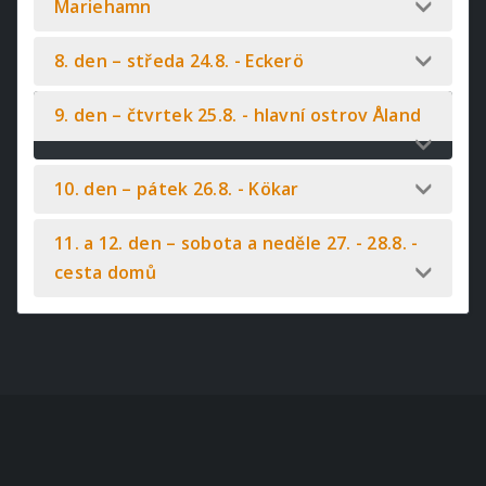
Mariehamn
8. den – středa 24.8. - Eckerö
9. den – čtvrtek 25.8. - hlavní ostrov Åland
10. den – pátek 26.8. - Kökar
11. a 12. den – sobota a neděle 27. - 28.8. -
cesta domů