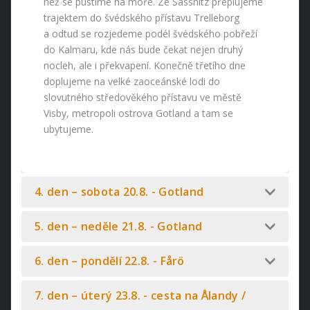
než se pustíme na moře. Ze Sassnitz přeplujeme
trajektem do švédského přístavu Trelleborg
a odtud se rozjedeme podél švédského pobřeží
do Kalmaru, kde nás bude čekat nejen druhý
nocleh, ale i překvapení. Konečně třetího dne
doplujeme na velké zaoceánské lodi do
slovutného středověkého přístavu ve městě
Visby, metropoli ostrova Gotland a tam se
ubytujeme.
4. den – sobota 20.8. - Gotland
5. den – neděle 21.8. - Gotland
6. den – pondělí 22.8. - Fårö
7. den – úterý 23.8. - cesta na Ålandy /