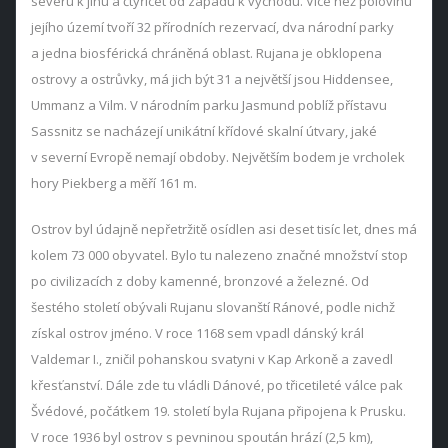
severu k jihu a čtyřicet od západu k východu. Více než polovinu
jejího území tvoří 32 přírodních rezervací, dva národní parky
a jedna biosférická chráněná oblast. Rujana je obklopena
ostrovy a ostrůvky, má jich být 31 a největší jsou Hiddensee,
Ummanz a Vilm. V národním parku Jasmund poblíž přístavu
Sassnitz se nacházejí unikátní křídové skalní útvary, jaké
v severní Evropě nemají obdoby. Největším bodem je vrcholek
hory Piekberg a měří 161 m.
Ostrov byl údajně nepřetržitě osídlen asi deset tisíc let, dnes má
kolem 73 000 obyvatel. Bylo tu nalezeno značné množství stop
po civilizacích z doby kamenné, bronzové a železné. Od
šestého století obývali Rujanu slovanští Ránové, podle nichž
získal ostrov jméno. V roce 1168 sem vpadl dánský král
Valdemar I., zničil pohanskou svatyni v Kap Arkoně a zavedl
křesťanství. Dále zde tu vládli Dánové, po třicetileté válce pak
Švédové, počátkem 19. století byla Rujana připojena k Prusku.
V roce 1936 byl ostrov s pevninou spoután hrází (2,5 km),