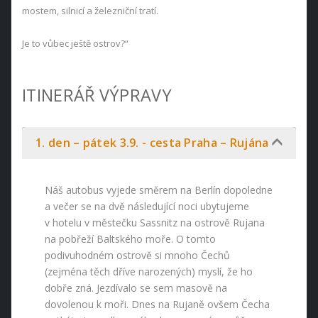
mostem, silnicí a železniční tratí.
Je to vůbec ještě ostrov?“
ITINERÁŘ VÝPRAVY
1. den – pátek 3.9. - cesta Praha – Rujána
Náš autobus vyjede směrem na Berlín dopoledne
a večer se na dvě následující noci ubytujeme
v hotelu v městečku Sassnitz na ostrově Rujana
na pobřeží Baltského moře. O tomto
podivuhodném ostrově si mnoho Čechů
(zejména těch dříve narozených) myslí, že ho
dobře zná. Jezdívalo se sem masově na
dovolenou k moři. Dnes na Rujaně ovšem Čecha