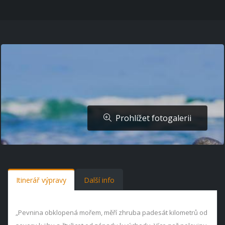
Prohlížet fotogalerii
Itinerář výpravy
Další info
„Pevnina obklopená mořem, měří zhruba padesát kilometrů od