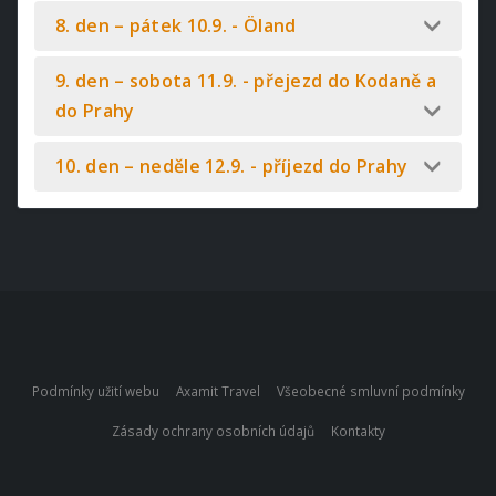
8. den – pátek 10.9. - Öland
9. den – sobota 11.9. - přejezd do Kodaně a
do Prahy
10. den – neděle 12.9. - příjezd do Prahy
Podmínky užití webu
Axamit Travel
Všeobecné smluvní podmínky
Zásady ochrany osobních údajů
Kontakty