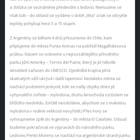
a zblízka se seznámíme především s ledovci. Nemusíme se
však bát – do oblasti se vydáme v době „léta“ a tak se obvykle
teploty pohybují mezi 5 a 15 stupni.
Z Argentiny se během 4 dnů přesuneme do Chile, kam
připlujeme do města Punta Arenas na pobřeží Magalhãesova
průlivu. Rázem se ocitneme u nejrozsáhlejšího přírodního
parku Jižní Ameriky – Torres del Paine, který je již několik
desetiletí zařazen do UNESCO. Ojedinělá krajina plná
skalnatých věží ukrývá i další tajemství. Nedaleko města se
nachází podzemní jeskyně, kde se našly zbytky dnes již
vyhynulého zvířete – mylodona, druhu lenochoda vzrůstem se
blížícího medvědu. (Určitě neodoláme, abychom se s maketou
mylodona v reálné velikosti nevyfotili.) Přes hory se
vyhoupneme zpět do Argentiny – do města El Calafate. Odsud
budeme pokračovat ve výpravách do národního parku.
Ledovec Perito Moreno se nachází na argentinské straně parku