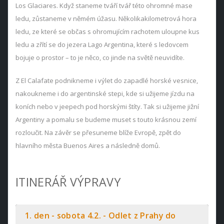
Los Glaciares. Když staneme tváří tvář této ohromné mase
ledu, zůstaneme v němém úžasu. Několikakilometrová hora
ledu, ze které se občas s ohromujícím rachotem uloupne kus
ledu a zřítí se do jezera Lago Argentina, které s ledovcem
bojuje o prostor – to je něco, co jinde na světě neuvidíte.
Z El Calafate podnikneme i výlet do zapadlé horské vesnice,
nakoukneme i do argentinské stepi, kde si užijeme jízdu na
koních nebo v jeepech pod horskými štíty. Tak si užijeme jižní
Argentiny a pomalu se budeme muset s touto krásnou zemí
rozloučit. Na závěr se přesuneme blíže Evropě, zpět do
hlavního města Buenos Aires a následně domů.
ITINERÁŘ VÝPRAVY
1. den - sobota 4.2. - Odlet z Prahy do