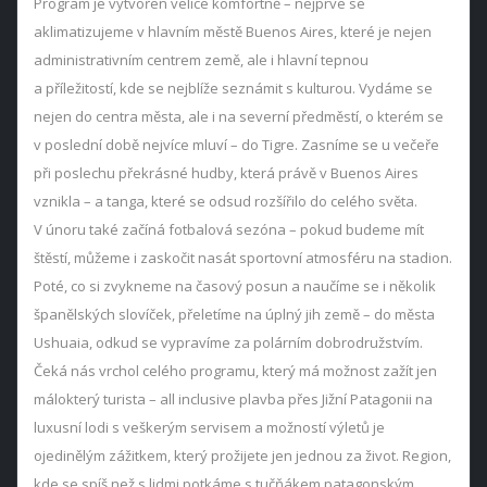
Program je vytvořen velice komfortně – nejprve se
aklimatizujeme v hlavním městě Buenos Aires, které je nejen
administrativním centrem země, ale i hlavní tepnou
a příležitostí, kde se nejblíže seznámit s kulturou. Vydáme se
nejen do centra města, ale i na severní předměstí, o kterém se
v poslední době nejvíce mluví – do Tigre. Zasníme se u večeře
při poslechu překrásné hudby, která právě v Buenos Aires
vznikla – a tanga, které se odsud rozšířilo do celého světa.
V únoru také začíná fotbalová sezóna – pokud budeme mít
štěstí, můžeme i zaskočit nasát sportovní atmosféru na stadion.
Poté, co si zvykneme na časový posun a naučíme se i několik
španělských slovíček, přeletíme na úplný jih země – do města
Ushuaia, odkud se vypravíme za polárním dobrodružstvím.
Čeká nás vrchol celého programu, který má možnost zažít jen
málokterý turista – all inclusive plavba přes Jižní Patagonii na
luxusní lodi s veškerým servisem a možností výletů je
ojedinělým zážitkem, který prožijete jen jednou za život. Region,
kde se spíš než s lidmi potkáme s tučňákem patagonským