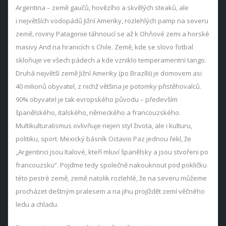
Argentina – země gaučů, hovězího a skvělých steaků, ale
i největších vodopádů Jižní Ameriky, rozlehlých pamp na severu
země, roviny Patagonie táhnoucí se až k Ohňové zemi a horské
masivy And na hranicích s Chile. Země, kde se slovo fotbal
skloňuje ve všech pádech a kde vzniklo temperamentní tango.
Druhá největší země Jižní Ameriky (po Brazílii) je domovem asi
40 milionů obyvatel, z nichž většina je potomky přistěhovalců.
90% obyvatel je tak evropského původu – především
španělského, italského, německého a francouzského.
Multikulturalismus ovlivňuje nejen styl života, ale i kulturu,
politiku, sport. Mexický básník Octavio Paz jednou řekl, že
„Argentinci jsou Italové, kteří mluví španělsky a jsou stvořeni po
francouzsku“. Pojďme tedy společně nakouknout pod pokličku
této pestré země, země natolik rozlehlé, že na severu můžeme
procházet deštným pralesem a na jihu projíždět zemí věčného
ledu a chladu.