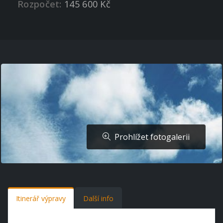
Rozpočet:
145 600 Kč
Prohlížet fotogalerii
Itinerář výpravy
Další info