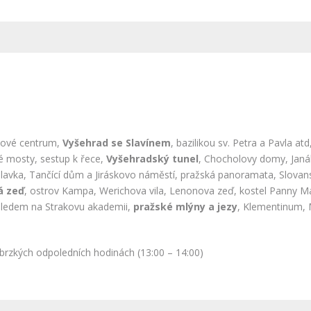
sové centrum,
Vyšehrad se Slavínem
, bazilikou sv. Petra a Pavla atd
ké mosty, sestup k řece,
Vyšehradský tunel
, Chocholovy domy, Janá
lavka, Tančící dům a Jiráskovo náměstí, pražská panoramata, Slova
á zeď
, ostrov Kampa, Werichova vila, Lenonova zeď, kostel Panny M
hledem na Strakovu akademii,
pražské mlýny a jezy
, Klementinum, 
 brzkých odpoledních hodinách (13:00 – 14:00)