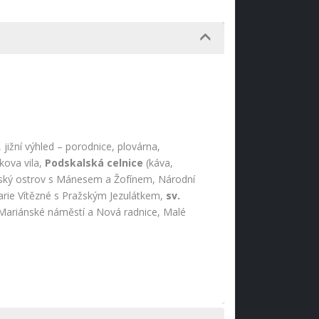
, jižní výhled – porodnice, plovárna,
kova vila,
Podskalská celnice
(káva,
nský ostrov s Mánesem a Žofínem, Národní
arie Vítězné s Pražským Jezulátkem,
sv.
Mariánské náměstí a Nová radnice, Malé