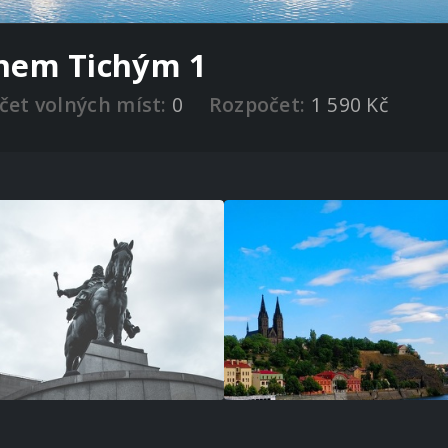
anem Tichým 1
čet volných míst:
0
Rozpočet:
1 590 Kč