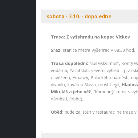
sobota - 3.10. - dopoledne
Trasa: Z vyšehradu na kopec Vítkov
Sraz:
stanice metra Vyšehrad v 08:30 hod.
Trasa dopolední:
Nuselský most, Kongre
vodárna, Yachtklub, severni výhled – pražs
osvěžení), Emauzy, Palackého náměstí, náp
divadlo, kavárna Slavia, most Legií,
Hladov
Mikuláš a jeho věž
, “Kamenný” most s vý
náměstí, (oběd),
Oběd:
bude zajištěn v restauraci na trase v