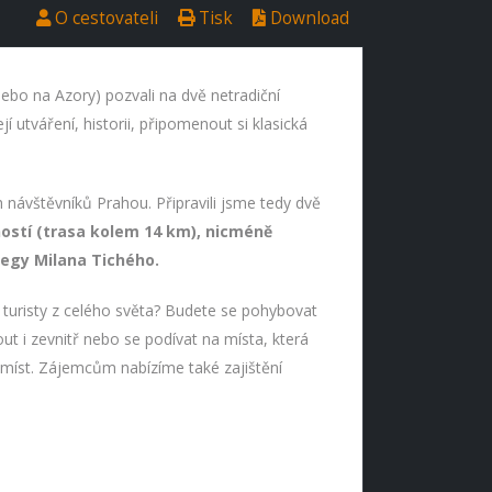
O cestovateli
Tisk
Download
nebo na Azory) pozvali na dvě netradiční
í utváření, historii, připomenout si klasická
návštěvníků Prahou. Připravili jsme tedy dvě
ností (trasa kolem 14 km), nicméně
egy Milana Tichého.
i turisty z celého světa? Budete se pohybovat
nout i zevnitř nebo se podívat na místa, která
o míst. Zájemcům nabízíme také zajištění