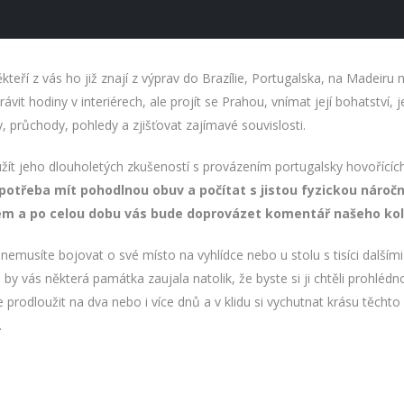
ří z vás ho již znají z výprav do Brazílie, Portugalska, na Madeiru 
t hodiny v interiérech, ale projít se Prahou, vnímat její bohatství, jej
 průchody, pohledy a zjišťovat zajímavé souvislosti.
 jeho dlouholetých zkušeností s provázením portugalsky hovořících 
 potřeba mít pohodlnou obuv a počítat s jistou fyzickou nároč
 a po celou dobu vás bude doprovázet komentář našeho kol
 nemusíte bojovat o své místo na vyhlídce nebo u stolu s tisíci dalším
ud by vás některá památka zaujala natolik, že byste si ji chtěli prohléd
prodloužit na dva nebo i více dnů a v klidu si vychutnat krásu těcht
.