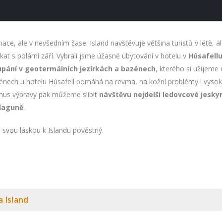
nace, ale v nevšedním čase. Island navštěvuje většina turistů v létě, 
t s polární září. Vybrali jsme úžasné ubytování v hotelu v
Húsafell
pání v geotermálních jezírkách a bazénech
, kterého si užijeme
énech u hotelu Húsafell pomáhá na revma, na kožní problémy i vysoký k
bonus výpravy pak můžeme slíbit
návštěvu nejdelší ledovcové jesky
 laguně
.
e svou láskou k Islandu pověstný.
a Island