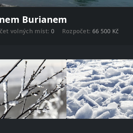
Janem Burianem
čet volných míst:
0
Rozpočet:
66 500 Kč