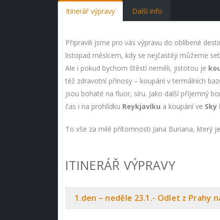
Itinerář výpravy
Další info
Připravili jsme pro vás výpravu do oblíbené desti
listopad měsícem, kdy se nejčastěji můžeme setka
Ale i pokud bychom štěstí neměli, jistotou je
kou
též zdravotní přínosy – koupání v termálních baz
jsou bohaté na fluor, síru. Jako další příjemný 
čas i na prohlídku
Reykjavíku
a koupání ve
Sky
To vše za milé přítomnosti Jana Buriana, který j
ITINERÁŘ VÝPRAVY
1.den – neděle 23.1.- Odlet z Prahy n