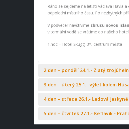
Ráno se sejdeme na letišti Václava Havla a
odpolední místního času. Po nezbytných př
V podvečer navštívíme
zbrusu novou islan
v termální vodě se vrátíme do našeho hote
1.noc – Hotel Skuggi 3*, centrum města
2.den – pondělí 24.1.- Zlatý trojúheln
3.den – úterý 25.1.- výlet kolem Húsa
4.den – středa 26.1.- Ledová jeskyně
5.den – čtvrtek 27.1.- Keflavík - Prah