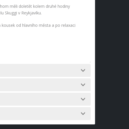
ychom měli doletět kolem druhé hodiny
u Skuggi v Reykjavíku.
en kousek od hlavního města a po relaxaci