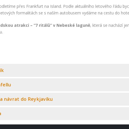
 odletíme přes Frankfurt na Island. Podle aktuálního letového řádu b
íletových formalitách se s naším autobusem vydáme na cestu do hotel
dskou atrakci – “7 ritálů” v Nebeské laguně
, která se nachází j
lu.
ík
fellu
 a návrat do Reykjavíku
a