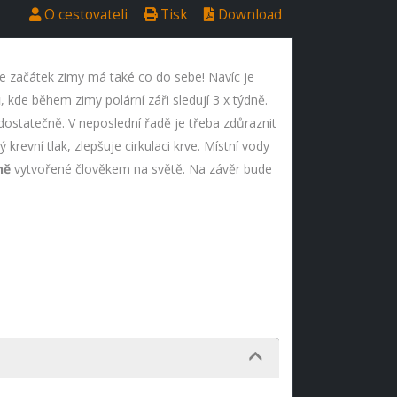
O cestovateli
Tisk
Download
ale začátek zimy má také co do sebe! Navíc je
u
, kde během zimy polární záři sledují 3 x týdně.
 dostatečně. V neposlední řadě je třeba zdůraznit
revní tlak, zlepšuje cirkulaci krve. Místní vody
ně
vytvořené člověkem na světě. Na závěr bude