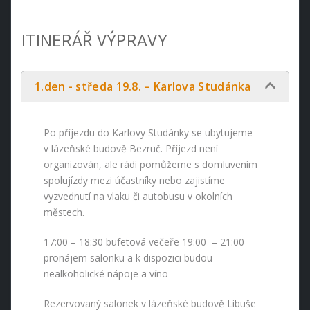
ITINERÁŘ VÝPRAVY
1.den - středa 19.8. – Karlova Studánka
Po příjezdu do Karlovy Studánky se ubytujeme
v lázeňské budově Bezruč. Příjezd není
organizován, ale rádi pomůžeme s domluvením
spolujízdy mezi účastníky nebo zajistíme
vyzvednutí na vlaku či autobusu v okolních
městech.
17:00 – 18:30 bufetová večeře 19:00 – 21:00
pronájem salonku a k dispozici budou
nealkoholické nápoje a víno
Rezervovaný salonek v lázeňské budově Libuše