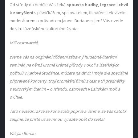
Od středy do neděle Vás čeká
spousta hudby, legrace i chvil
k zamyšlení
s písničkářem, spisovatelem, filmařem, televizním
moderátorem a průvodcem Janem Burianem, jenž Vás uvede
do víru lázeňského kulturního života.
Milí cestovatelé,
zveme Vás na originální třídenní zábavný hudebně-literární
seminář, na němž kromě krásné přírody v okolí a lázeňských
požitků v Karlově Studánce, můžete navštívit i moje dva speciálně
připravené koncerty, trojí promítání filmů z cest a tři přednášky
s autorským čtením – o Islandu, ostrovech v Baltském moři a
o Chile.
Tato nevšední akce se koná zcela poprvé a věříme, že Vás natolik
zaujme, že příště už se mnou vyrazíte opět do světa!
Váš Jan Burian