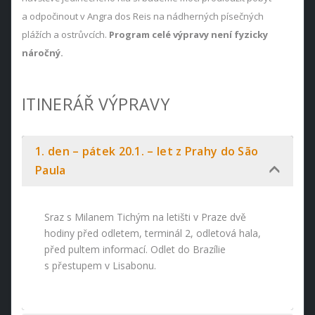
a odpočinout v Angra dos Reis na nádherných písečných
plážích a ostrůvcích.
Program celé výpravy není fyzicky
náročný.
ITINERÁŘ VÝPRAVY
1. den – pátek 20.1. – let z Prahy do São
Paula
Sraz s Milanem Tichým na letišti v Praze dvě
hodiny před odletem, terminál 2, odletová hala,
před pultem informací. Odlet do Brazílie
s přestupem v Lisabonu.