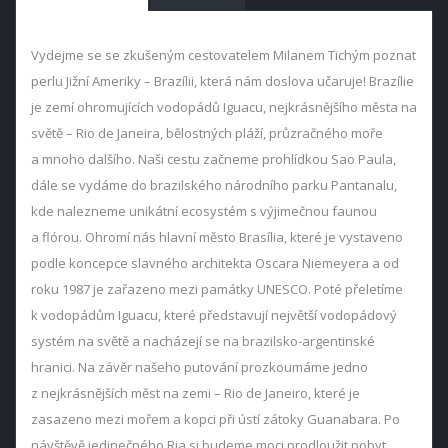
Vydejme se se zkušeným cestovatelem Milanem Tichým poznat
perlu Jižní Ameriky – Brazílii, která nám doslova učaruje! Brazílie
je zemí ohromujících vodopádů Iguacu, nejkrásnějšího města na
světě – Rio de Janeira, bělostných pláží, průzračného moře
a mnoho dalšího. Naši cestu začneme prohlídkou Sao Paula,
dále se vydáme do brazilského národního parku Pantanalu,
kde nalezneme unikátní ecosystém s výjimečnou faunou
a flórou. Ohromí nás hlavní město Brasília, které je vystaveno
podle koncepce slavného architekta Oscara Niemeyera a od
roku 1987 je zařazeno mezi památky UNESCO. Poté přeletíme
k vodopádům Iguacu, které představují největší vodopádový
systém na světě a nacházejí se na brazilsko-argentinské
hranici. Na závěr našeho putování prozkoumáme jedno
z nejkrásnějších měst na zemi – Rio de Janeiro, které je
zasazeno mezi mořem a kopci při ústí zátoky Guanabara. Po
návštěvě jedinečného Ria si budeme moci prodloužit pobyt