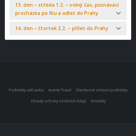
13. den – středa 1.2. – volný čas, poznávací
procházka po Riu a odlet do Prahy
14. den – čtvrtek 2.2. – přílet do Prahy
Podmínky užití webu
Axamit Travel
Všeobecné smluvní podmínky
Zásady ochrany osobních údajů
Kontakty