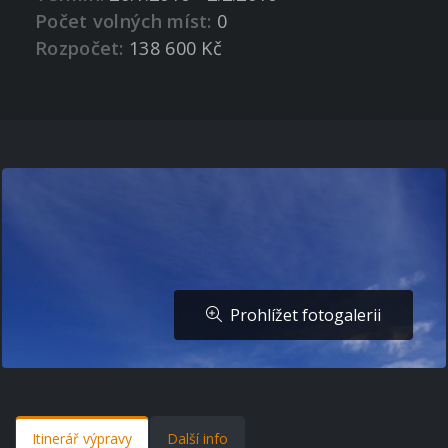
Počet volných míst:
0
Rozpočet:
138 600 Kč
Prohlížet fotogalerii
Itinerář výpravy
Další info