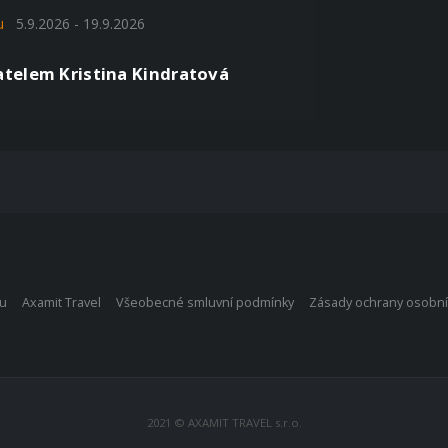
u
5.9.2026 - 19.9.2026
atelem Kristina Kindratová
bu
Axamit Travel
Všeobecné smluvní podmínky
Zásady ochrany osobní
2021 © AXAMIT TRAVEL s.r.o.