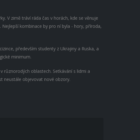
rky. V zimě tráví ráda čas v horách, kde se věnuje
Nejlepší kombinace by pro ní byla - hory, příroda,
 cizince, především studenty z Ukrajiny a Ruska, a
gogické minimum.
y v různorodých oblastech. Setkávání s lidmi a
st neustále objevovat nové obzory.